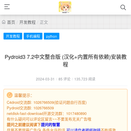
首页
/
开发教程
/
正文
开发教程
手机编程
python
Pydroid3 7.2中文整合版 (汉化+内置所有依赖)安装教
程
2024-03-31
/
85 评论
/
135,723 阅读
温馨提示：
C4droid交流群: 1026766509(验证问题自行百度)
Pydroid交流群: 1026766509
netdisk-fast-download开源交流群：1017480890
有什么疑问可以评论区留言~~不要发布无关广告哦
提问之前建议阅读下
提问的智慧
尽量不要屏蔽广告😘 条件允许的话
可以请作者喝杯咖啡
不胜感激