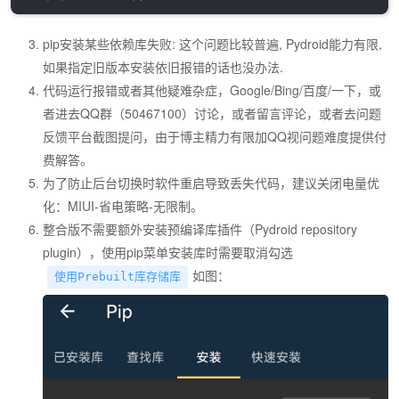
pip安装某些依赖库失败: 这个问题比较普遍, Pydroid能力有限,
如果指定旧版本安装依旧报错的话也没办法.
代码运行报错或者其他疑难杂症，Google/Bing/百度/一下，或
者进去QQ群（50467100）讨论，或者留言评论，或者去问题
反馈平台截图提问，由于博主精力有限加QQ视问题难度提供付
费解答。
为了防止后台切换时软件重启导致丢失代码，建议关闭电量优
化：MIUI-省电策略-无限制。
整合版不需要额外安装预编译库插件（Pydroid repository
plugin），使用pip菜单安装库时需要取消勾选
如图：
使用Prebuilt库存储库