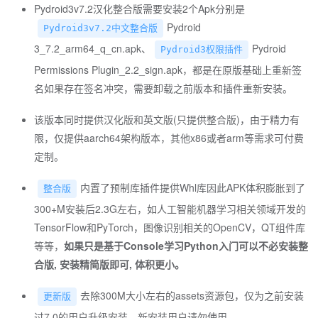
Pydroid3v7.2汉化整合版需要安装2个Apk分别是
Pydroid
Pydroid3v7.2中文整合版
3_7.2_arm64_q_cn.apk、
Pydroid
Pydroid3权限插件
Permissions Plugin_2.2_sign.apk，都是在原版基础上重新签
名如果存在签名冲突，需要卸载之前版本和插件重新安装。
该版本同时提供汉化版和英文版(只提供整合版)，由于精力有
限，仅提供aarch64架构版本，其他x86或者arm等需求可付费
定制。
内置了预制库插件提供Whl库因此APK体积膨胀到了
整合版
300+M安装后2.3G左右，如人工智能机器学习相关领域开发的
TensorFlow和PyTorch，图像识别相关的OpenCV，QT组件库
等等，
如果只是基于Console学习Python入门可以不必安装整
合版, 安装精简版即可, 体积更小。
去除300M大小左右的assets资源包，仅为之前安装
更新版
过7.0的用户升级安装，新安装用户请勿使用。