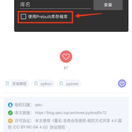
87
安装教程
python
pydroid
版权归属：
qaiu
本文链接：
https://blog.qaiu.top/archives/pydroid3v72
许可协议：
本文使用《
署名-非商业性使用-相同方式共享 4.0 国
际 (CC BY-NC-SA 4.0)
》协议授权