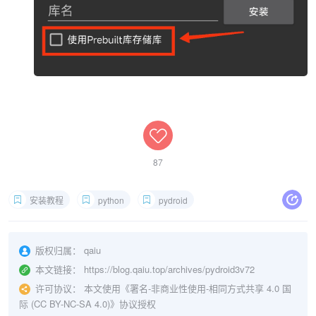
87
安装教程
python
pydroid
版权归属：
qaiu
本文链接：
https://blog.qaiu.top/archives/pydroid3v72
许可协议：
本文使用《
署名-非商业性使用-相同方式共享 4.0 国
际 (CC BY-NC-SA 4.0)
》协议授权