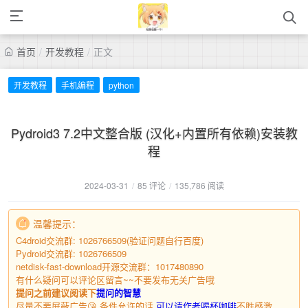
首页
/
开发教程
/
正文
开发教程
手机编程
python
Pydroid3 7.2中文整合版 (汉化+内置所有依赖)安装教
程
2024-03-31
/
85 评论
/
135,786 阅读
温馨提示：
C4droid交流群: 1026766509(验证问题自行百度)
Pydroid交流群: 1026766509
netdisk-fast-download开源交流群：1017480890
有什么疑问可以评论区留言~~不要发布无关广告哦
提问之前建议阅读下
提问的智慧
尽量不要屏蔽广告😘 条件允许的话
可以请作者喝杯咖啡
不胜感激