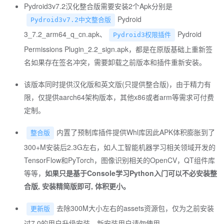
Pydroid3v7.2汉化整合版需要安装2个Apk分别是
Pydroid
Pydroid3v7.2中文整合版
3_7.2_arm64_q_cn.apk、
Pydroid
Pydroid3权限插件
Permissions Plugin_2.2_sign.apk，都是在原版基础上重新签
名如果存在签名冲突，需要卸载之前版本和插件重新安装。
该版本同时提供汉化版和英文版(只提供整合版)，由于精力有
限，仅提供aarch64架构版本，其他x86或者arm等需求可付费
定制。
内置了预制库插件提供Whl库因此APK体积膨胀到了
整合版
300+M安装后2.3G左右，如人工智能机器学习相关领域开发的
TensorFlow和PyTorch，图像识别相关的OpenCV，QT组件库
等等，
如果只是基于Console学习Python入门可以不必安装整
合版, 安装精简版即可, 体积更小。
去除300M大小左右的assets资源包，仅为之前安装
更新版
过7.0的用户升级安装，新安装用户请勿使用。