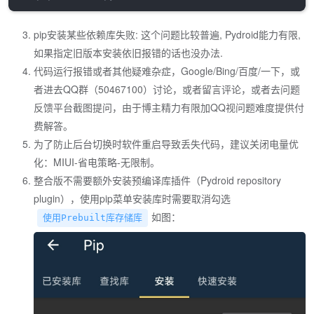
pip安装某些依赖库失败: 这个问题比较普遍, Pydroid能力有限,
如果指定旧版本安装依旧报错的话也没办法.
代码运行报错或者其他疑难杂症，Google/Bing/百度/一下，或
者进去QQ群（50467100）讨论，或者留言评论，或者去问题
反馈平台截图提问，由于博主精力有限加QQ视问题难度提供付
费解答。
为了防止后台切换时软件重启导致丢失代码，建议关闭电量优
化：MIUI-省电策略-无限制。
整合版不需要额外安装预编译库插件（Pydroid repository
plugin），使用pip菜单安装库时需要取消勾选
如图：
使用Prebuilt库存储库