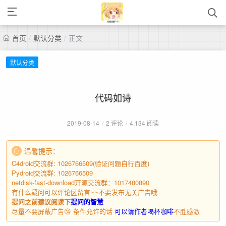
首页
/
默认分类
/
正文
默认分类
代码如诗
2019-08-14
/
2 评论
/
4,134 阅读
温馨提示：
C4droid交流群: 1026766509(验证问题自行百度)
Pydroid交流群: 1026766509
netdisk-fast-download开源交流群：1017480890
有什么疑问可以评论区留言~~不要发布无关广告哦
提问之前建议阅读下
提问的智慧
尽量不要屏蔽广告😘 条件允许的话
可以请作者喝杯咖啡
不胜感激