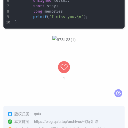
unsigned
 letter
;
short
 stay
;
long
 memories
;
printf
(
"I miss you.\n"
)
;
}
1
版权归属：
qaiu
本文链接：
https://blog.qaiu.top/archives/代码如诗